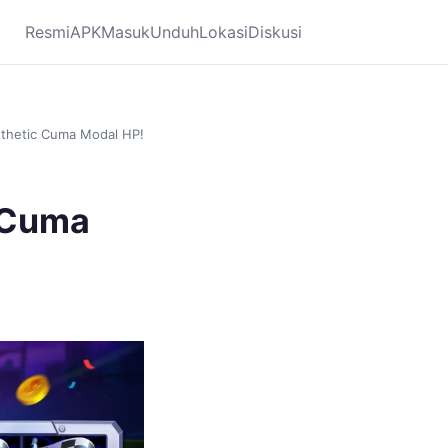
Resmi
APK
Masuk
Unduh
Lokasi
Diskusi
sthetic Cuma Modal HP!
c Cuma