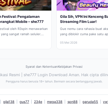
n Festival: Pengalaman
Gila Sih, VPN Ini Kenceng 
erangkat Mobile – she777
Streaming Film Luar!
estival oleh R3spin menawarkan
Gue nemu cara rahasia buat ak
yang sangat ramah seluler.
yang diblokir cuma pake satu a
ang bersih, pemain dapat
yang gue download dari...
05 Mei 2026
Syarat dan Ketentuan
Kebijakan Privasi
kasi Resmi | she777 Login Download Aman. Hak cipta dili
Pengguna harus berusia 18+ tahun. Bermain secara bertanggung jawab.
|
gila138
|
gus77
|
234e
|
mega338
|
spn88
|
garuda55
|
vw