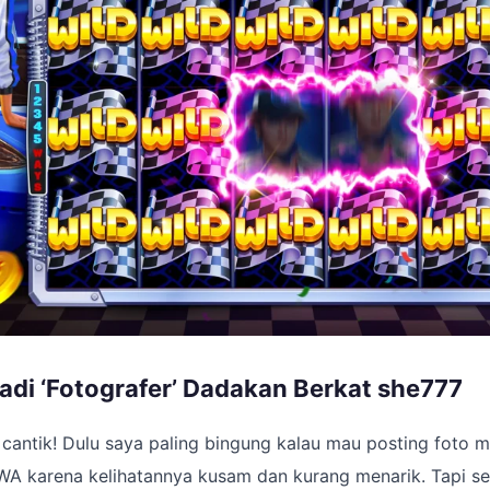
Jadi ‘Fotografer’ Dadakan Berkat she777
cantik! Dulu saya paling bingung kalau mau posting foto 
A karena kelihatannya kusam dan kurang menarik. Tapi set