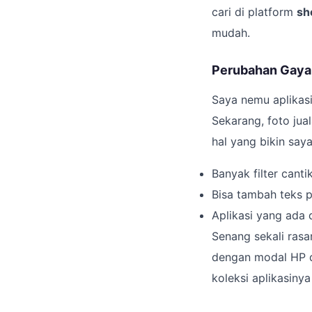
cari di platform
sh
mudah.
Perubahan Gaya H
Saya nemu aplikasi
Sekarang, foto jual
hal yang bikin saya
Banyak filter canti
Bisa tambah teks p
Aplikasi yang ada 
Senang sekali rasa
dengan modal HP da
koleksi aplikasinya