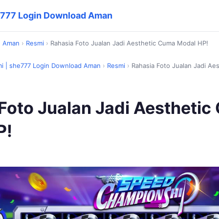
he777 Login Download Aman
d Aman
›
Resmi
›
Rahasia Foto Jualan Jadi Aesthetic Cuma Modal HP!
mi | she777 Login Download Aman
›
Resmi
›
Rahasia Foto Jualan Jadi Ae
Foto Jualan Jadi Aestheti
P!