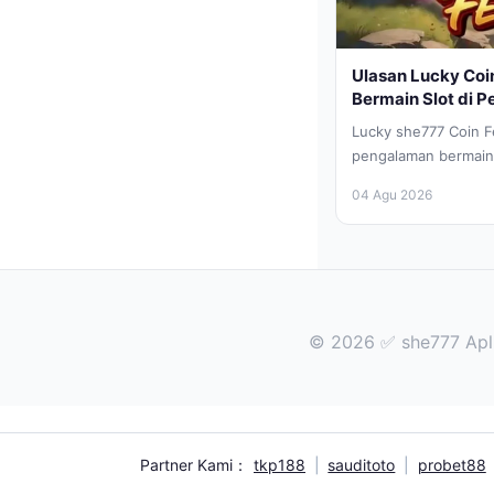
Ulasan Lucky Coi
Bermain Slot di P
Lucky she777 Coin F
pengalaman bermain 
Dengan antarmuka y
04 Agu 2026
dengan...
© 2026 ✅ she777 Apli
Partner Kami：
tkp188
|
sauditoto
|
probet88